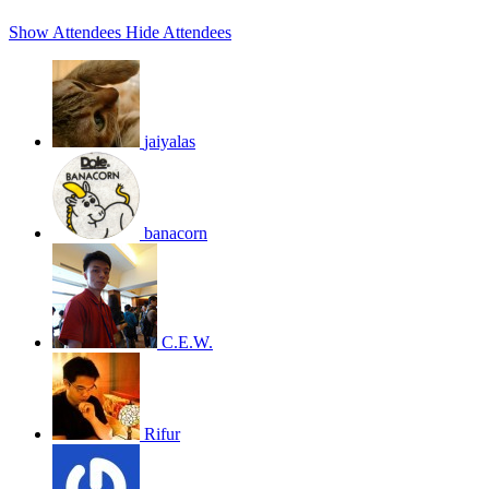
Show Attendees
Hide Attendees
jaiyalas
banacorn
C.E.W.
Rifur