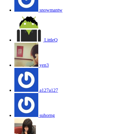
snowmantw
LittleQ
yen3
a127a127
suhorng