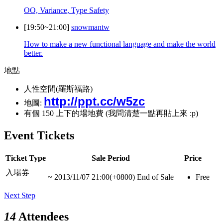
OO, Variance, Type Safety
[19:50~21:00]
snowmantw
How to make a new functional language and make the world
better.
地點
人性空間(羅斯福路)
http://ppt.cc/w5zc
地圖:
有個 150 上下的場地費 (我問清楚一點再貼上來 :p)
Event Tickets
Ticket Type
Sale Period
Price
入場券
~
2013/11/07 21:00(+0800)
End of Sale
Free
Next Step
14
Attendees