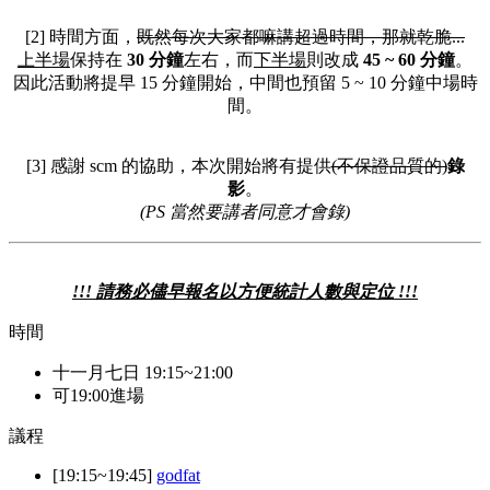
[2] 時間方面，
既然每次大家都嘛講超過時間，那就乾
脆
...
上半場
保持在
30 分鐘
左右，而
下半場
則改成
45 ~ 60 分鐘
。
因此活動將提早 15 分鐘開始，中間也預留 5 ~ 10 分鐘中場時
間。
[3] 感謝 scm 的協助，本次開始將有提供
(不保證
品質
的)
錄
影
。
(PS 當然要講者同意才會錄)
!!! 請務必儘早報名以方便統計人數與定位 !!!
時間
十一月七日 19:15~21:00
可19:00進場
議程
[19:15~19:45]
godfat